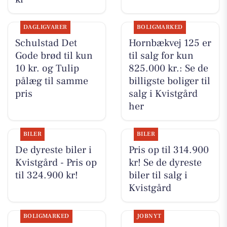
DAGLIGVARER
BOLIGMARKED
Schulstad Det
Hornbækvej 125 er
Gode brød til kun
til salg for kun
10 kr. og Tulip
825.000 kr.: Se de
pålæg til samme
billigste boliger til
pris
salg i Kvistgård
her
BILER
BILER
De dyreste biler i
Pris op til 314.900
Kvistgård - Pris op
kr! Se de dyreste
til 324.900 kr!
biler til salg i
Kvistgård
BOLIGMARKED
JOBNYT