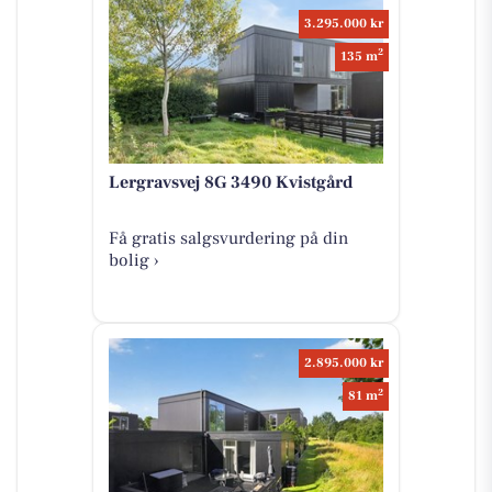
3.295.000 kr
2
135 m
Lergravsvej 8G 3490 Kvistgård
Få gratis salgsvurdering på din
bolig ›
2.895.000 kr
2
81 m