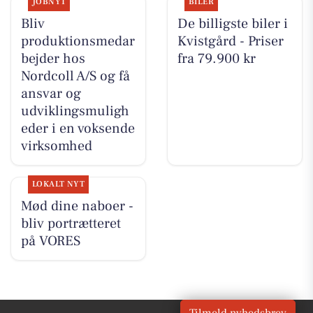
JOBNYT
BILER
Bliv
De billigste biler i
produktionsmedar
Kvistgård - Priser
bejder hos
fra 79.900 kr
Nordcoll A/S og få
ansvar og
udviklingsmuligh
eder i en voksende
virksomhed
LOKALT NYT
Mød dine naboer -
bliv portrætteret
på VORES