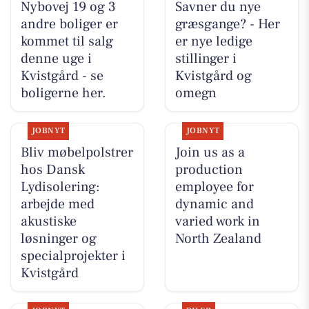
Nybovej 19 og 3
Savner du nye
andre boliger er
græsgange? - Her
kommet til salg
er nye ledige
denne uge i
stillinger i
Kvistgård - se
Kvistgård og
boligerne her.
omegn
JOBNYT
JOBNYT
Bliv møbelpolstrer
Join us as a
hos Dansk
production
Lydisolering:
employee for
arbejde med
dynamic and
akustiske
varied work in
løsninger og
North Zealand
specialprojekter i
Kvistgård