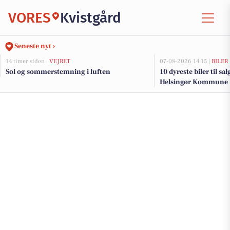
VORES
Kvistgård
Seneste nyt ›
14 timer siden |
VEJRET
07-08-2026 14:15 |
BILER
Sol og sommerstemning i luften
10 dyreste biler til sa
Helsingør Kommune