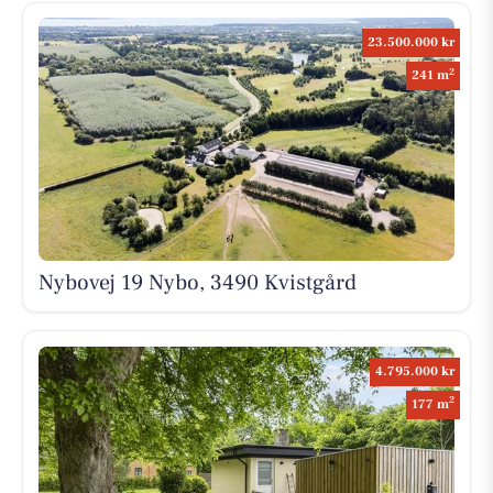
23.500.000 kr
2
241 m
Nybovej 19 Nybo, 3490 Kvistgård
4.795.000 kr
2
177 m