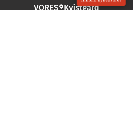
Tilmeld nyhedsbrev
VORES
Kvistgård
OM VORES DIGITAL
Om os
For annoncører
Vilkår og Privatlivspolitik
Kontakt VORES Digital
Administrer samtykke
GENVEJE