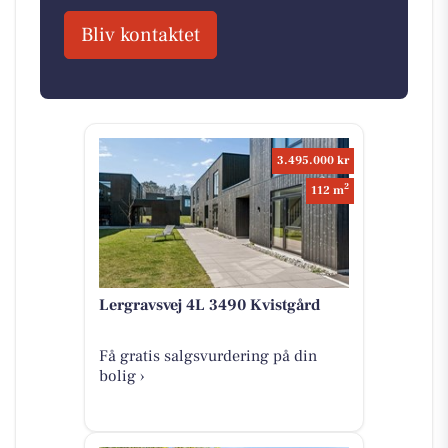
Bliv kontaktet
3.495.000 kr
2
112 m
Lergravsvej 4L 3490 Kvistgård
Få gratis salgsvurdering på din
bolig ›