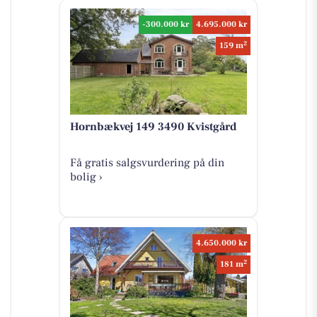
-300.000 kr
4.695.000 kr
2
159 m
Hornbækvej 149 3490 Kvistgård
Få gratis salgsvurdering på din
bolig ›
4.650.000 kr
2
181 m