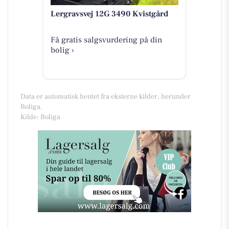
Lergravsvej 12G 3490 Kvistgård
Få gratis salgsvurdering på din
bolig ›
Data er automatisk hentet fra eksterne kilder, herunder
Boliga.
Kilde: Boliga