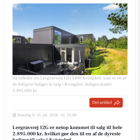
På billedet ses Lergravsvej 12G 3490 Kvistgård, som er en af
de billigste boliger til salg i Kvistgård. Boligen koster
2.895.000 kr.
Del artikel
Mandag d. 13. jul. 2026 - kl. 13:00
Lergravsvej 12G er netop kommet til salg til hele
2.895.000 kr, hvilket gør den til en af de dyreste