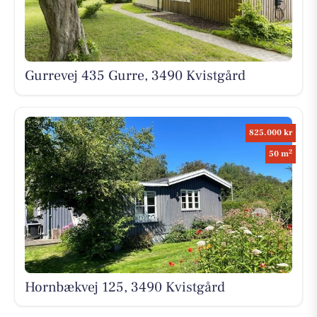
Gurrevej 435 Gurre, 3490 Kvistgård
825.000 kr
2
50 m
Hornbækvej 125, 3490 Kvistgård