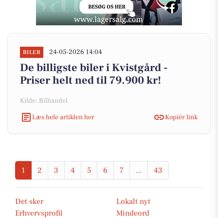
24-05-2026 14:04
BILER
De billigste biler i Kvistgård -
Priser helt ned til 79.900 kr!
Kilde: Bilhandel
Læs hele artiklen her
Kopiér link
1
2
3
4
5
6
7
...
43
Det sker
Lokalt nyt
Erhvervsprofil
Mindeord