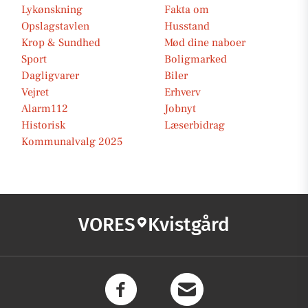
Lykønskning
Fakta om
Opslagstavlen
Husstand
Krop & Sundhed
Mød dine naboer
Sport
Boligmarked
Dagligvarer
Biler
Vejret
Erhverv
Alarm112
Jobnyt
Historisk
Læserbidrag
Kommunalvalg 2025
VORES
Kvistgård