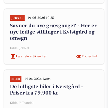
19-06-2026 10:55
JOBNYT
Savner du nye græsgange? - Her er
nye ledige stillinger i Kvistgård og
omegn
Kilde: JobNet
Læs hele artiklen her
Kopiér link
14-06-2026 13:04
BILER
De billigste biler i Kvistgård -
Priser fra 79.900 kr
Kilde: Bilhandel