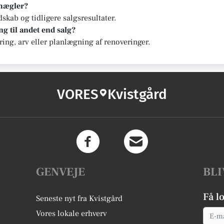
 mægler?
kab og tidligere salgsresultater.
g til andet end salg?
ering, arv eller planlægning af renoveringer.
VORES
Kvistgård
GENVEJE
BLI
Få l
Seneste nyt fra Kvistgård
Email
Vores lokale erhverv