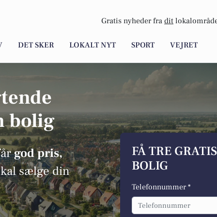
Gratis nyheder fra
dit
lokalområde
V
DET SKER
LOKALT NYT
SPORT
VEJRET
gtende
n bolig
FÅ TRE GRATI
får
god pris,
BOLIG
skal sælge din
Telefonnummer *