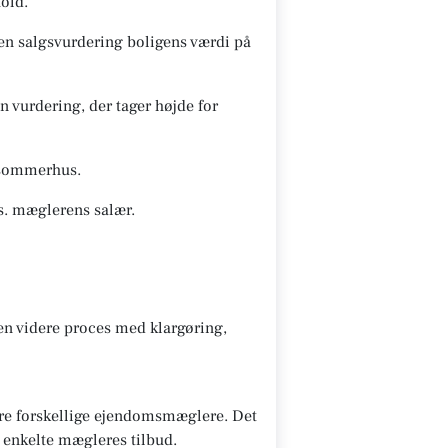
old.
 en salgsvurdering boligens værdi på
 vurdering, der tager højde for
s/sommerhus.
s. mæglerens salær.
den videre proces med klargøring,
lere forskellige ejendomsmæglere. Det
e enkelte mægleres tilbud.