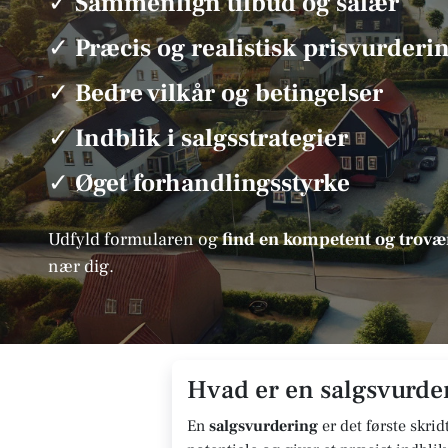
✓
Sammenlign tilbud og salær
✓
Præcis og realistisk prisvurderi
✓
Bedre vilkår og betingelser
✓
Indblik i salgsstrategier
✓
Øget forhandlingsstyrke
Udfyld formularen og
find en kompetent og tro
nær dig.
Hvad er en salgsvurder
En
salgsvurdering
er det første skrid