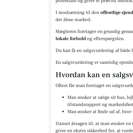
potentiale og giver et præcist indblik
I modsætning til den
offentlige eje
det åbne marked.
Mægleren foretager en grundig gennem
lokale forhold
og efterspørgslen.
Du kan få en salgsvurdering af både h
En salgsvurdering er samtidig ejendo
Hvordan kan en salgsv
Oftest får man foretaget en salgsvurd
Man ønsker at sælge sit hus, le
tilstandsrapport og markedsfør
Man ønsker at finde ud af, hvor
Uanset årsagen til, at man ønsker en 
giver en ekstra sikkerhed for, at vur