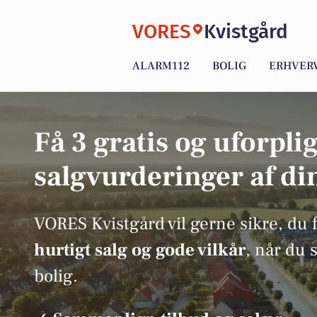
VORES
Kvistgård
ALARM112
BOLIG
ERHVER
Få 3 gratis og uforpli
salgvurderinger af di
VORES Kvistgård vil gerne sikre, du 
hurtigt salg og gode vilkår
, når du 
bolig.