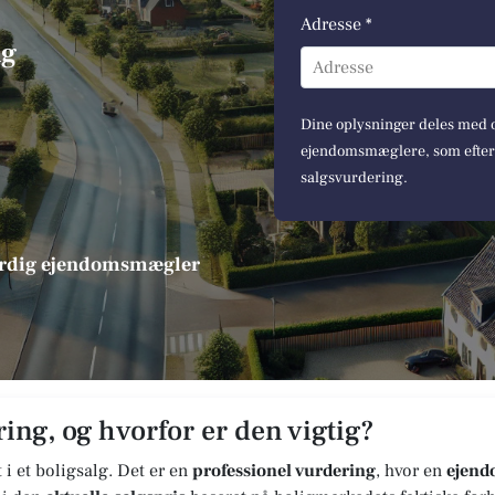
Adresse *
ng
Adresse
Dine oplysninger deles med op
ejendomsmæglere, som efterfø
salgsvurdering.
værdig ejendomsmægler
ing, og hvorfor er den vigtig?
t i et boligsalg. Det er en
professionel vurdering
, hvor en
ejen