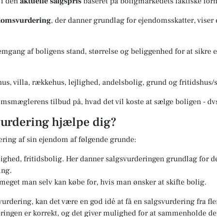
 i den
aktuelle salgspris
baseret på boligmarkedets faktiske forh
ndomsvurdering
, der danner grundlag for ejendomsskatter, viser
gang af boligens stand, størrelse og beliggenhed for at sikre en
us, villa, rækkehus, lejlighed, andelsbolig, grund og fritidshu
msmæglerens tilbud på, hvad det vil koste at sælge boligen - dv
urdering hjælpe dig?
ering af sin ejendom af følgende grunde:
jlighed, fritidsbolig. Her danner salgsvurderingen grundlag for 
ing.
 meget man selv kan købe for, hvis man ønsker at skifte bolig.
vurdering, kan det være en god idé at få en salgsvurdering fra f
deringen er korrekt, og det giver mulighed for at sammenholde d