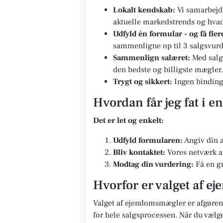
Lokalt kendskab:
Vi samarbejd
aktuelle markedstrends og hvad d
Udfyld én formular - og få fle
sammenligne op til 3 salgsvurd
Sammenlign salæret:
Med salg
den bedste og billigste mægler.
Trygt og sikkert:
Ingen bindinge
Hvordan får jeg fat i 
Det er let og enkelt:
Udfyld formularen:
Angiv din a
Bliv kontaktet:
Vores netværk af
Modtag din vurdering:
Få en gr
Hvorfor er valget af e
Valget af ejendomsmægler er afgørend
for hele salgsprocessen. Når du vælg