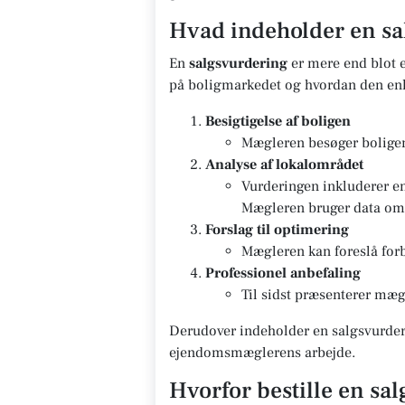
Hvad indeholder en sa
En
salgsvurdering
er mere end blot e
på boligmarkedet og hvordan den enk
Besigtigelse af boligen
Mægleren besøger boligen 
Analyse af lokalområdet
Vurderingen inkluderer e
Mægleren bruger data om g
Forslag til optimering
Mægleren kan foreslå forb
Professionel anbefaling
Til sidst præsenterer mægl
Derudover indeholder en salgsvurderi
ejendomsmæglerens arbejde.
Hvorfor bestille en sa