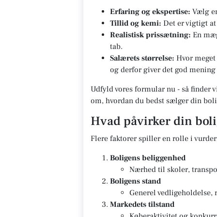
Erfaring og ekspertise:
Vælg en
Tillid og kemi:
Det er vigtigt a
Realistisk prissætning:
En mægl
tab.
Salærets størrelse:
Hvor meget s
og derfor giver det god mening 
Udfyld vores formular nu - så finder v
om, hvordan du bedst sælger din boli
Hvad påvirker din bol
Flere faktorer spiller en rolle i vurde
Boligens beliggenhed
Nærhed til skoler, transpo
Boligens stand
Generel vedligeholdelse, 
Markedets tilstand
Køberaktivitet og konkurr