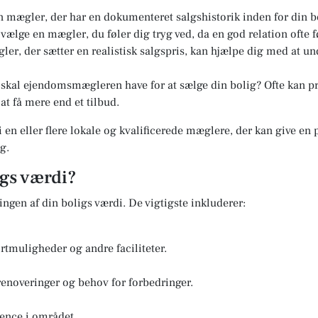
 mægler, der har en dokumenteret salgshistorik inden for din b
t vælge en mægler, du føler dig tryg ved, da en god relation ofte f
er, der sætter en realistisk salgspris, kan hjælpe dig med at u
kal ejendomsmægleren have for at sælge din bolig? Ofte kan pri
at få mere end et tilbud.
i en eller flere lokale og kvalificerede mæglere, der kan give en
g.
igs værdi?
ringen af din boligs værdi. De vigtigste inkluderer:
rtmuligheder og andre faciliteter.
renoveringer og behov for forbedringer.
ence i området.