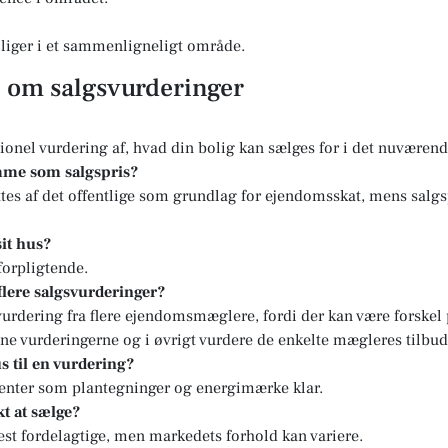
boliger i et sammenligneligt område.
l om salgsvurderinger
sionel vurdering af, hvad din bolig kan sælges for i det nuvære
mme som salgspris?
tes af det offentlige som grundlag for ejendomsskat, mens salgs
sit hus?
forpligtende.
 flere salgsvurderinger?
svurdering fra flere ejendomsmæglere, fordi der kan være forskel
ne vurderingerne og i øvrigt vurdere de enkelte mægleres tilbud
s til en vurdering?
enter som plantegninger og energimærke klar.
t at sælge?
st fordelagtige, men markedets forhold kan variere.