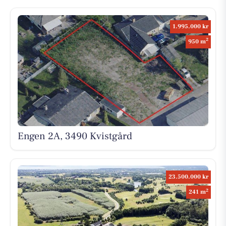
1.995.000 kr
2
950 m
Engen 2A, 3490 Kvistgård
23.500.000 kr
2
241 m