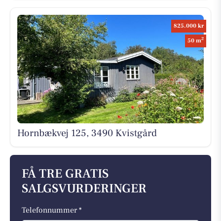
825.000 kr
2
50 m
Hornbækvej 125, 3490 Kvistgård
FÅ TRE GRATIS
SALGSVURDERINGER
Telefonnummer *