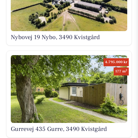
Nybovej 19 Nybo, 3490 Kvistgård
4.795.000 kr
2
177 m
Gurrevej 435 Gurre, 3490 Kvistgård