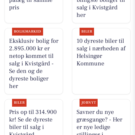
pris
salg i Kvistgård
her
BOLIGMARKED
BILER
Eksklusiv bolig for
10 dyreste biler til
2.895.000 kr er
salg i nærheden af
netop kommet til
Helsingør
salg i Kvistgård -
Kommune
Se den og de
dyreste boliger
her
BILER
JOBNYT
Pris op til 314.900
Savner du nye
kr! Se de dyreste
græsgange? - Her
biler til salg i
er nye ledige
Kvistgård
stillinger i