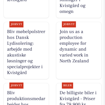
Kvistgård og
omegn
JOBNYT
JOBNYT
Bliv møbelpolstrer
Join us as a
hos Dansk
production
Lydisolering:
employee for
arbejde med
dynamic and
akustiske
varied work in
løsninger og
North Zealand
specialprojekter i
Kvistgård
JOBNYT
BILER
Bliv
De billigste biler i
produktionsmedar
Kvistgård - Priser
bejder hos
fra 79.900 kr