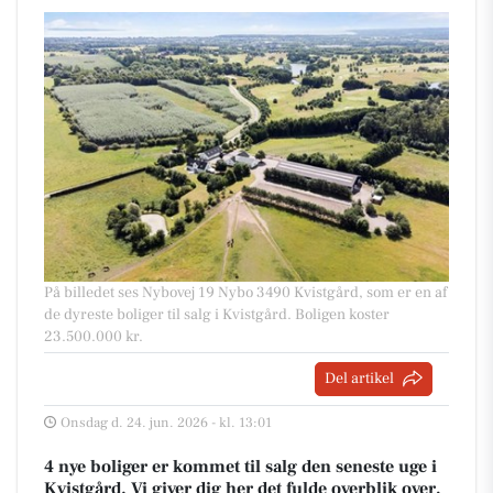
På billedet ses Nybovej 19 Nybo 3490 Kvistgård, som er en af
de dyreste boliger til salg i Kvistgård. Boligen koster
23.500.000 kr.
Del artikel
Onsdag d. 24. jun. 2026 - kl. 13:01
4 nye boliger er kommet til salg den seneste uge i
Kvistgård. Vi giver dig her det fulde overblik over,