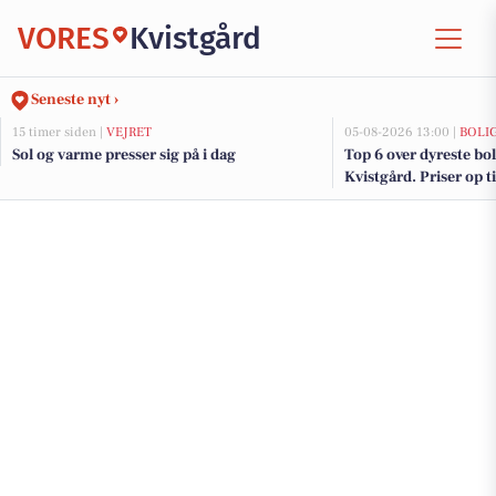
VORES
Kvistgård
Seneste nyt ›
15 timer siden |
VEJRET
05-08-2026 13:00 |
BOLI
Sol og varme presser sig på i dag
Top 6 over dyreste boli
Kvistgård. Priser op t