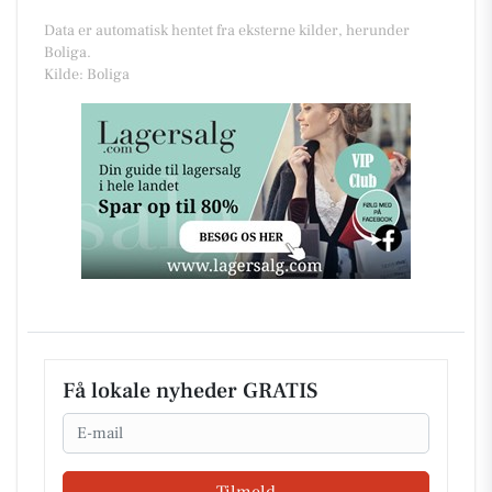
Data er automatisk hentet fra eksterne kilder, herunder
Boliga.
Kilde: Boliga
Få lokale nyheder GRATIS
Email
Tilmeld