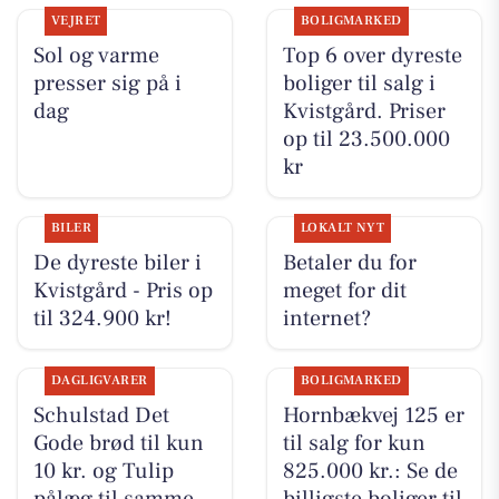
VEJRET
BOLIGMARKED
Sol og varme
Top 6 over dyreste
presser sig på i
boliger til salg i
dag
Kvistgård. Priser
op til 23.500.000
kr
BILER
LOKALT NYT
De dyreste biler i
Betaler du for
Kvistgård - Pris op
meget for dit
til 324.900 kr!
internet?
DAGLIGVARER
BOLIGMARKED
Schulstad Det
Hornbækvej 125 er
Gode brød til kun
til salg for kun
10 kr. og Tulip
825.000 kr.: Se de
pålæg til samme
billigste boliger til