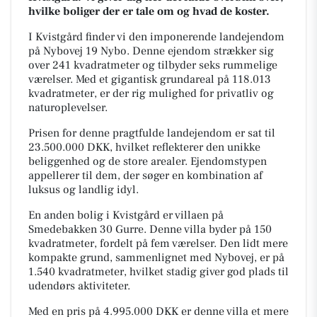
hvilke boliger der er tale om og hvad de koster.
I Kvistgård finder vi den imponerende landejendom
på Nybovej 19 Nybo. Denne ejendom strækker sig
over 241 kvadratmeter og tilbyder seks rummelige
værelser. Med et gigantisk grundareal på 118.013
kvadratmeter, er der rig mulighed for privatliv og
naturoplevelser.
Prisen for denne pragtfulde landejendom er sat til
23.500.000 DKK, hvilket reflekterer den unikke
beliggenhed og de store arealer. Ejendomstypen
appellerer til dem, der søger en kombination af
luksus og landlig idyl.
En anden bolig i Kvistgård er villaen på
Smedebakken 30 Gurre. Denne villa byder på 150
kvadratmeter, fordelt på fem værelser. Den lidt mere
kompakte grund, sammenlignet med Nybovej, er på
1.540 kvadratmeter, hvilket stadig giver god plads til
udendørs aktiviteter.
Med en pris på 4.995.000 DKK er denne villa et mere