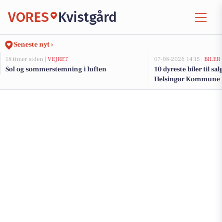
VORES
Kvistgård
Seneste nyt ›
18 timer siden |
VEJRET
07-08-2026 14:15 |
BILER
Sol og sommerstemning i luften
10 dyreste biler til sa
Helsingør Kommune