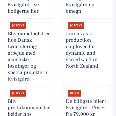
Kvistgård - se
Kvistgård og
boligerne her.
omegn
JOBNYT
JOBNYT
Bliv møbelpolstrer
Join us as a
hos Dansk
production
Lydisolering:
employee for
arbejde med
dynamic and
akustiske
varied work in
løsninger og
North Zealand
specialprojekter i
Kvistgård
JOBNYT
BILER
Bliv
De billigste biler i
produktionsmedar
Kvistgård - Priser
bejder hos
fra 79.900 kr