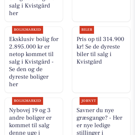
salg i Kvistgård
her
BOLIGMARKED
BILER
Eksklusiv bolig for
Pris op til 314.900
2.895.000 kr er
kr! Se de dyreste
netop kommet til
biler til salg i
salg i Kvistgård -
Kvistgård
Se den og de
dyreste boliger
her
BOLIGMARKED
JOBNYT
Nybovej 19 og 3
Savner du nye
andre boliger er
græsgange? - Her
kommet til salg
er nye ledige
denne uge i
stillinger i