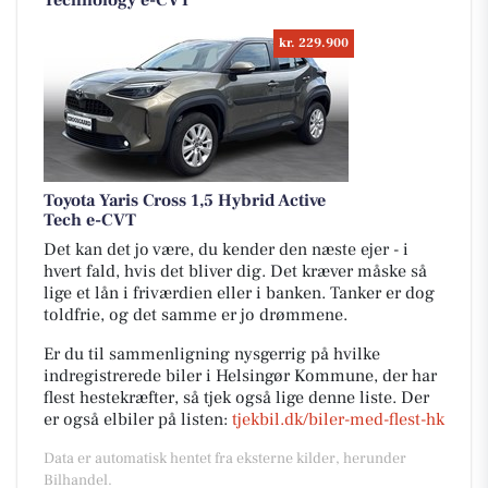
kr. 229.900
Toyota Yaris Cross 1,5 Hybrid Active
Tech e-CVT
Det kan det jo være, du kender den næste ejer - i
hvert fald, hvis det bliver dig. Det kræver måske så
lige et lån i friværdien eller i banken. Tanker er dog
toldfrie, og det samme er jo drømmene.
Er du til sammenligning nysgerrig på hvilke
indregistrerede biler i Helsingør Kommune, der har
flest hestekræfter, så tjek også lige denne liste. Der
er også elbiler på listen:
tjekbil.dk/biler-med-flest-hk
Data er automatisk hentet fra eksterne kilder, herunder
Bilhandel.