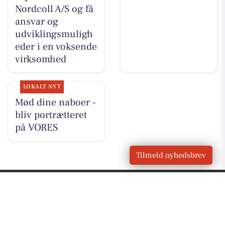
Nordcoll A/S og få
ansvar og
udviklingsmuligh
eder i en voksende
virksomhed
LOKALT NYT
Mød dine naboer -
bliv portrætteret
på VORES
Tilmeld nyhedsbrev
VORES
Kvistgård