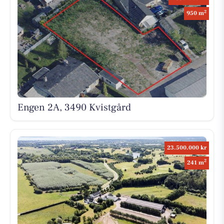
2
950 m
Engen 2A, 3490 Kvistgård
23.500.000 kr
2
241 m