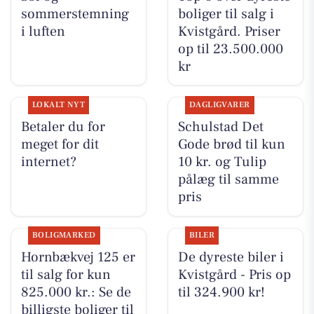
sommerstemning
boliger til salg i
i luften
Kvistgård. Priser
op til 23.500.000
kr
LOKALT NYT
DAGLIGVARER
Betaler du for
Schulstad Det
meget for dit
Gode brød til kun
internet?
10 kr. og Tulip
pålæg til samme
pris
BOLIGMARKED
BILER
Hornbækvej 125 er
De dyreste biler i
til salg for kun
Kvistgård - Pris op
825.000 kr.: Se de
til 324.900 kr!
billigste boliger til