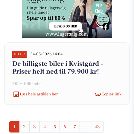
24-05-2026 14:04
BILER
De billigste biler i Kvistgård -
Priser helt ned til 79.900 kr!
Kilde: Bilhandel
Læs hele artiklen her
Kopiér link
1
2
3
4
5
6
7
...
43