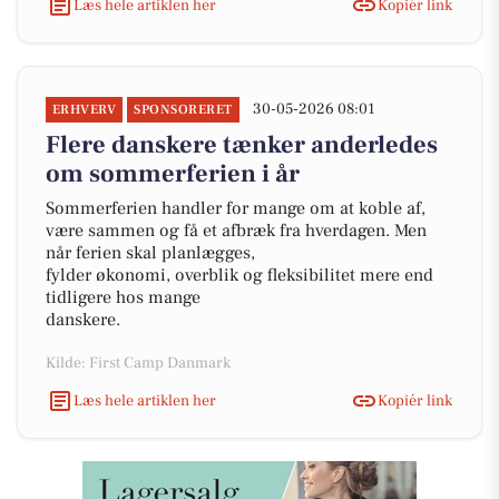
Læs hele artiklen her
Kopiér link
30-05-2026 08:01
ERHVERV
SPONSORERET
Flere danskere tænker anderledes
om sommerferien i år
Sommerferien handler for mange om at koble af,
være sammen og få et afbræk fra hverdagen. Men
når ferien skal planlægges,
fylder økonomi, overblik og fleksibilitet mere end
tidligere hos mange
danskere.
Kilde: First Camp Danmark
Læs hele artiklen her
Kopiér link