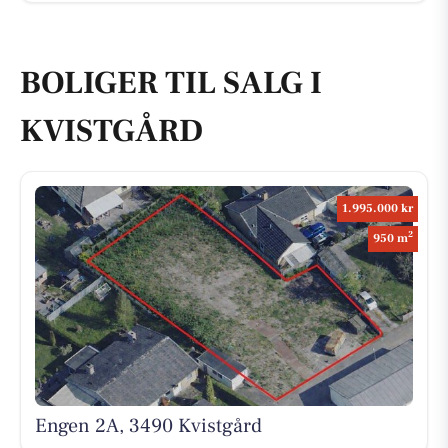
BOLIGER TIL SALG I
KVISTGÅRD
1.995.000 kr
2
950 m
Engen 2A, 3490 Kvistgård