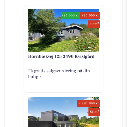
-25.000 kr
825.000 kr
2
50 m
Hornbækvej 125 3490 Kvistgård
Få gratis salgsvurdering på din
bolig ›
2.895.000 kr
2
81 m