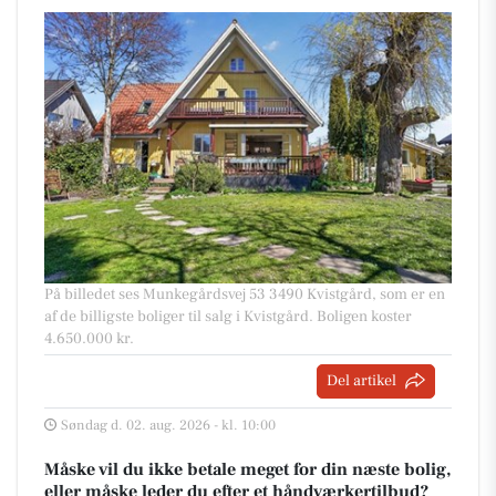
På billedet ses Munkegårdsvej 53 3490 Kvistgård, som er en
af de billigste boliger til salg i Kvistgård. Boligen koster
4.650.000 kr.
Del artikel
Søndag d. 02. aug. 2026 - kl. 10:00
Måske vil du ikke betale meget for din næste bolig,
eller måske leder du efter et håndværkertilbud?