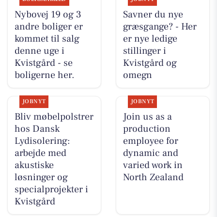
Nybovej 19 og 3
Savner du nye
andre boliger er
græsgange? - Her
kommet til salg
er nye ledige
denne uge i
stillinger i
Kvistgård - se
Kvistgård og
boligerne her.
omegn
JOBNYT
JOBNYT
Bliv møbelpolstrer
Join us as a
hos Dansk
production
Lydisolering:
employee for
arbejde med
dynamic and
akustiske
varied work in
løsninger og
North Zealand
specialprojekter i
Kvistgård