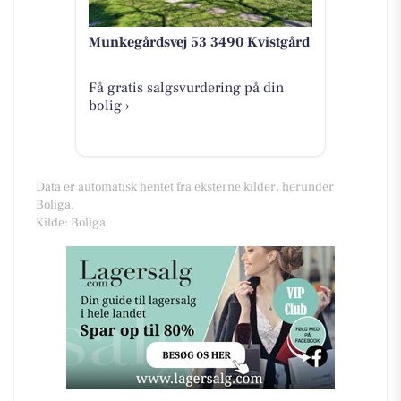
Munkegårdsvej 53 3490 Kvistgård
Få gratis salgsvurdering på din
bolig ›
Data er automatisk hentet fra eksterne kilder, herunder
Boliga.
Kilde: Boliga