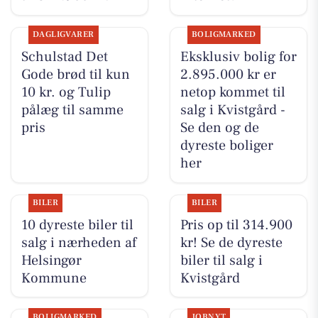
DAGLIGVARER
BOLIGMARKED
Schulstad Det
Eksklusiv bolig for
Gode brød til kun
2.895.000 kr er
10 kr. og Tulip
netop kommet til
pålæg til samme
salg i Kvistgård -
pris
Se den og de
dyreste boliger
her
BILER
BILER
10 dyreste biler til
Pris op til 314.900
salg i nærheden af
kr! Se de dyreste
Helsingør
biler til salg i
Kommune
Kvistgård
BOLIGMARKED
JOBNYT