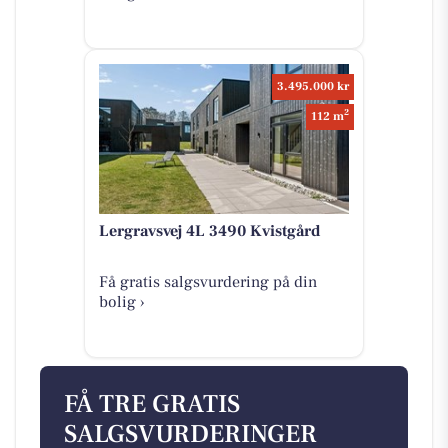
3.495.000 kr
2
112 m
Lergravsvej 4L 3490 Kvistgård
Få gratis salgsvurdering på din
bolig ›
FÅ TRE GRATIS
SALGSVURDERINGER