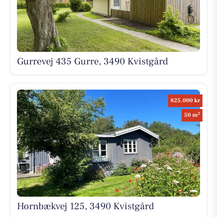
Gurrevej 435 Gurre, 3490 Kvistgård
825.000 kr
2
50 m
Hornbækvej 125, 3490 Kvistgård