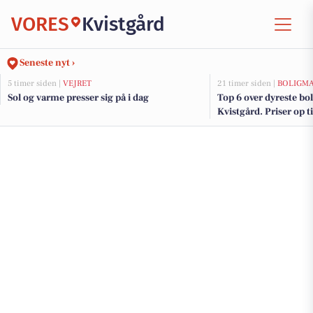
VORES
Kvistgård
Seneste nyt ›
5 timer siden |
VEJRET
21 timer siden |
BOLIGM
Sol og varme presser sig på i dag
Top 6 over dyreste boli
Kvistgård. Priser op t