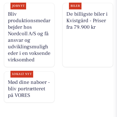
JOBNYT
BILER
Bliv
De billigste biler i
produktionsmedar
Kvistgård - Priser
bejder hos
fra 79.900 kr
Nordcoll A/S og få
ansvar og
udviklingsmuligh
eder i en voksende
virksomhed
LOKALT NYT
Mød dine naboer -
bliv portrætteret
på VORES