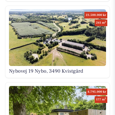
23.500.000 kr
2
241 m
Nybovej 19 Nybo, 3490 Kvistgård
4.795.000 kr
2
177 m