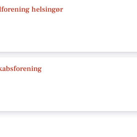
lforening helsingør
kabsforening