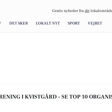
Gratis nyheder fra
dit
lokalområde
V
DET SKER
LOKALT NYT
SPORT
VEJRET
ENING I KVISTGÅRD - SE TOP 10 ORGAN