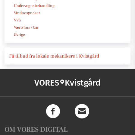
Undervognsbehandling
Vinduespudser
VVS
Værtshus / bar
Øvrige
Få tilbud fra lokale mekanikere i Kvistgård
VORES
Kvistgård
OM VORES DIGITAL