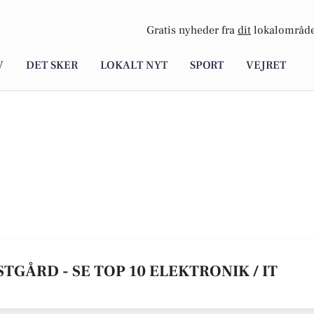
Gratis nyheder fra
dit
lokalområde
V
DET SKER
LOKALT NYT
SPORT
VEJRET
STGÅRD - SE TOP 10 ELEKTRONIK / IT