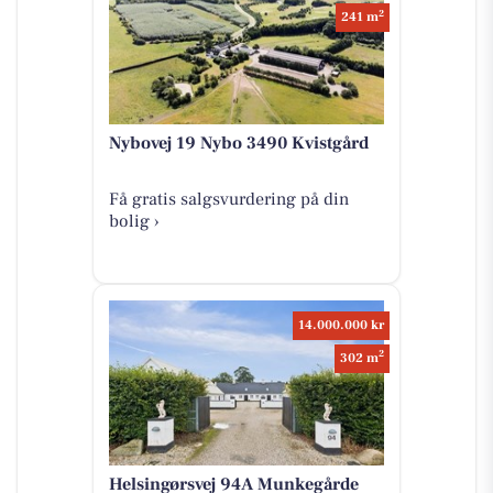
2
241 m
Nybovej 19 Nybo 3490 Kvistgård
Få gratis salgsvurdering på din
bolig ›
14.000.000 kr
2
302 m
Helsingørsvej 94A Munkegårde