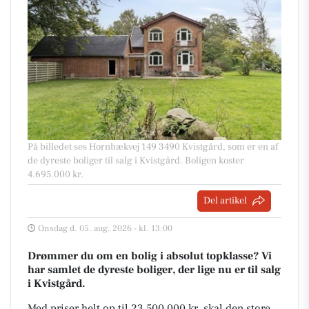
På billedet ses Hornbækvej 149 3490 Kvistgård, som er en af
de dyreste boliger til salg i Kvistgård. Boligen koster
4.695.000 kr.
Del artikel
Onsdag d. 05. aug. 2026 - kl. 13:00
Drømmer du om en bolig i absolut topklasse? Vi
har samlet de dyreste boliger, der lige nu er til salg
i Kvistgård.
Med priser helt op til 23.500.000 kr, skal den store