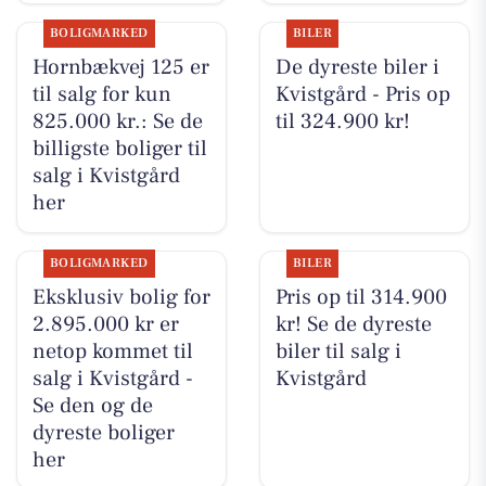
BOLIGMARKED
BILER
Hornbækvej 125 er
De dyreste biler i
til salg for kun
Kvistgård - Pris op
825.000 kr.: Se de
til 324.900 kr!
billigste boliger til
salg i Kvistgård
her
BOLIGMARKED
BILER
Eksklusiv bolig for
Pris op til 314.900
2.895.000 kr er
kr! Se de dyreste
netop kommet til
biler til salg i
salg i Kvistgård -
Kvistgård
Se den og de
dyreste boliger
her