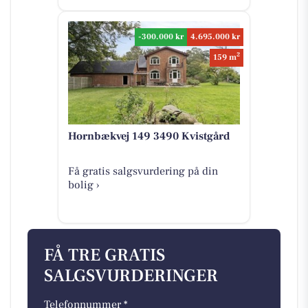
-300.000 kr
4.695.000 kr
2
159 m
Hornbækvej 149 3490 Kvistgård
Få gratis salgsvurdering på din
bolig ›
FÅ TRE GRATIS
SALGSVURDERINGER
Telefonnummer *