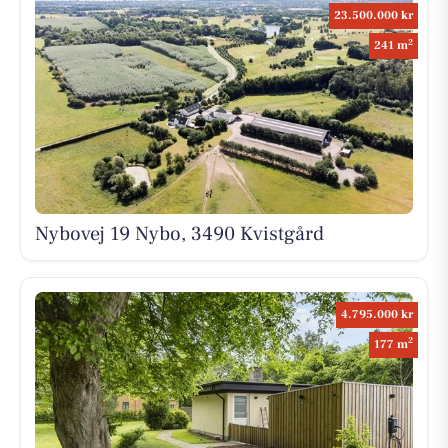
23.500.000 kr
2
241 m
Nybovej 19 Nybo, 3490 Kvistgård
4.795.000 kr
2
177 m