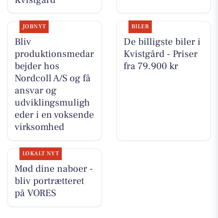
JOBNYT
BILER
Bliv
De billigste biler i
produktionsmedar
Kvistgård - Priser
bejder hos
fra 79.900 kr
Nordcoll A/S og få
ansvar og
udviklingsmuligh
eder i en voksende
virksomhed
LOKALT NYT
Mød dine naboer -
bliv portrætteret
på VORES