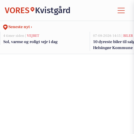
VORES
Kvistgård
Seneste nyt ›
4 timer siden |
VEJRET
07-08-2026 14:15 |
BILER
Sol, varme og roligt vejr i dag
10 dyreste biler til sa
Helsingør Kommune