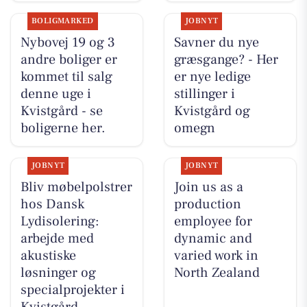
BOLIGMARKED
JOBNYT
Nybovej 19 og 3
Savner du nye
andre boliger er
græsgange? - Her
kommet til salg
er nye ledige
denne uge i
stillinger i
Kvistgård - se
Kvistgård og
boligerne her.
omegn
JOBNYT
JOBNYT
Bliv møbelpolstrer
Join us as a
hos Dansk
production
Lydisolering:
employee for
arbejde med
dynamic and
akustiske
varied work in
løsninger og
North Zealand
specialprojekter i
Kvistgård