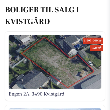
BOLIGER TIL SALG I
KVISTGÅRD
1.995.000 kr
2
950 m
Engen 2A, 3490 Kvistgård