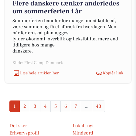
Flere danskere tænker anderledes
om sommerferien i år
Sommerferien handler for mange om at koble af,
være sammen og få et afbræk fra hverdagen. Men
når ferien skal planlægges,
fylder økonomi, overblik og fleksibilitet mere end
tidligere hos mange
danskere.
Kilde: First Camp Danmark
Læs hele artiklen her
Kopiér link
1
2
3
4
5
6
7
...
43
Det sker
Lokalt nyt
Erhvervsprofil
Mindeord