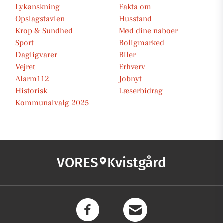
Lykønskning
Fakta om
Opslagstavlen
Husstand
Krop & Sundhed
Mød dine naboer
Sport
Boligmarked
Dagligvarer
Biler
Vejret
Erhverv
Alarm112
Jobnyt
Historisk
Læserbidrag
Kommunalvalg 2025
VORES
Kvistgård