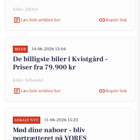
Kilde: JobNet
Læs hele artiklen her
Kopiér link
14-06-2026 13:04
BILER
De billigste biler i Kvistgård -
Priser fra 79.900 kr
Kilde: Bilhandel
Læs hele artiklen her
Kopiér link
11-06-2026 15:23
LOKALT NYT
Mød dine naboer - bliv
portrætteret på VORES