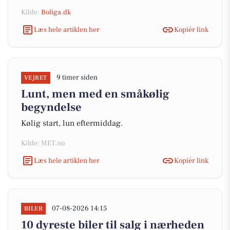
Kilde:
Boliga.dk
Læs hele artiklen her
Kopiér link
9 timer siden
VEJRET
Lunt, men med en småkølig
begyndelse
Kølig start, lun eftermiddag.
Kilde: MET.no
Læs hele artiklen her
Kopiér link
07-08-2026 14:15
BILER
10 dyreste biler til salg i nærheden