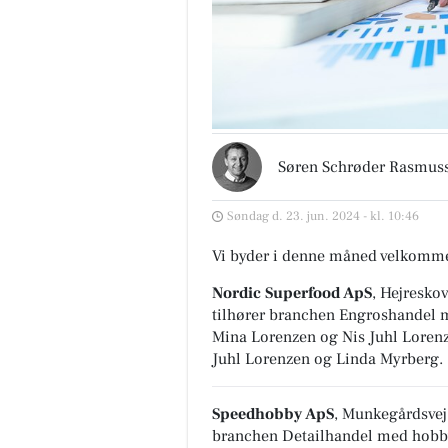
Søren Schrøder Rasmus
Søndag d. 23. jun. 2024 - kl. 10:46
Vi byder i denne måned velkomme
Nordic Superfood ApS
, Hejresko
tilhører branchen
Engroshandel m
Mina Lorenzen og Nis Juhl Loren
Juhl Lorenzen og Linda Myrberg.
Speedhobby ApS
, Munkegårdsvej
branchen
Detailhandel med hobby