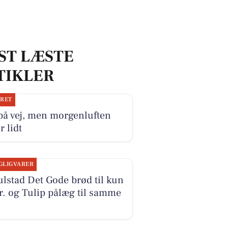
ST LÆSTE
TIKLER
JRET
på vej, men morgenluften
r lidt
GLIGVARER
lstad Det Gode brød til kun
r. og Tulip pålæg til samme