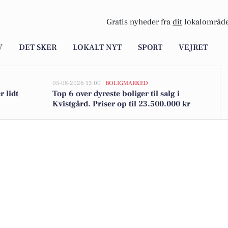
Gratis nyheder fra
dit
lokalområde
V
DET SKER
LOKALT NYT
SPORT
VEJRET
05-08-2026 13:00 |
BOLIGMARKED
 lidt
Top 6 over dyreste boliger til salg i
Kvistgård. Priser op til 23.500.000 kr