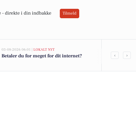
 -
direkte i din indbakke
Tilmeld
03-08-2026 06:01 |
LOKALT NYT
02-08-2026 16:01
‹
›
Betaler du for meget for dit internet?
Schulstad De
Tulip pålæg 