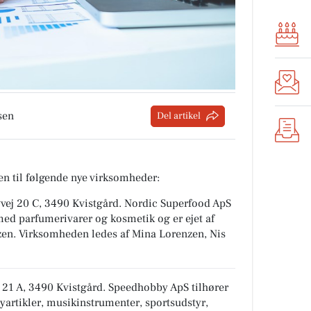
sen
Del artikel
n til følgende nye virksomheder:
vvej 20 C, 3490 Kvistgård
.
Nordic Superfood ApS
ed parfumerivarer og kosmetik
og er ejet af
zen. Virksomheden ledes af Mina Lorenzen, Nis
 21 A, 3490 Kvistgård
.
Speedhobby ApS tilhører
artikler, musikinstrumenter, sportsudstyr,