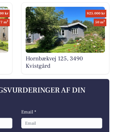
00 kr
825.000 kr
2
2
77 m
50 m
Hornbækvej 125, 3490
Kvistgård
LGSVURDERINGER AF DIN
Email *