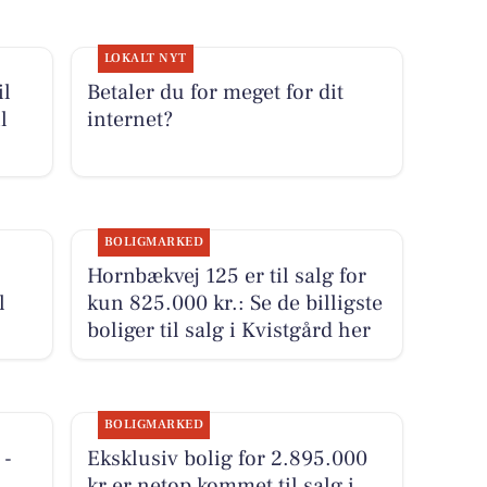
LOKALT NYT
il
Betaler du for meget for dit
l
internet?
BOLIGMARKED
Hornbækvej 125 er til salg for
l
kun 825.000 kr.: Se de billigste
boliger til salg i Kvistgård her
BOLIGMARKED
 -
Eksklusiv bolig for 2.895.000
kr er netop kommet til salg i