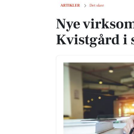
Nye virksomheder i Kvistgård i sidste
ARTIKLER
Det sker
Nye virksom
Kvistgård i