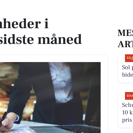
 måned
heder i
ME
 sidste måned
AR
VE
Sol 
bide
DA
Schu
10 k
pris