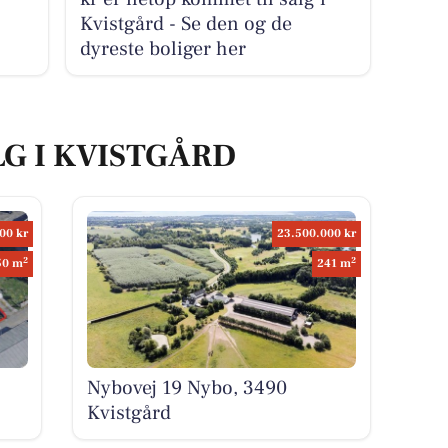
Kvistgård - Se den og de
dyreste boliger her
LG I KVISTGÅRD
00 kr
23.500.000 kr
2
2
50 m
241 m
Nybovej 19 Nybo, 3490
Kvistgård