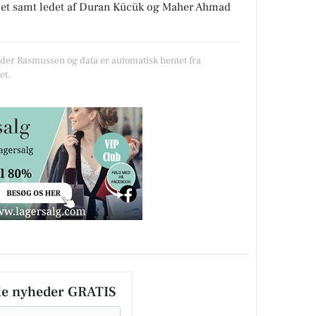
jet samt ledet af Duran Kücük og Maher Ahmad
øder Rasmussen og data er automatisk hentet fra
et.
le nyheder GRATIS