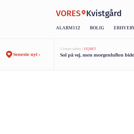
VORES
Kvistgård
ALARM112
BOLIG
ERHVER
5 timer siden |
VEJRET
Seneste nyt ›
Sol på vej, men morgenluften bider