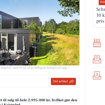
DA
Schu
10 k
pris
tgård, som er en af de billigste boliger til salg i
Del artikel
til salg til hele 2.895.000 kr, hvilket gør den
g i Kvistgård.