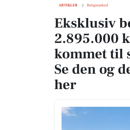
Eksklusiv bolig for 2.895.000 kr er net
ARTIKLER
Boligmarked
Eksklusiv bo
2.895.000 k
kommet til s
Se den og d
her