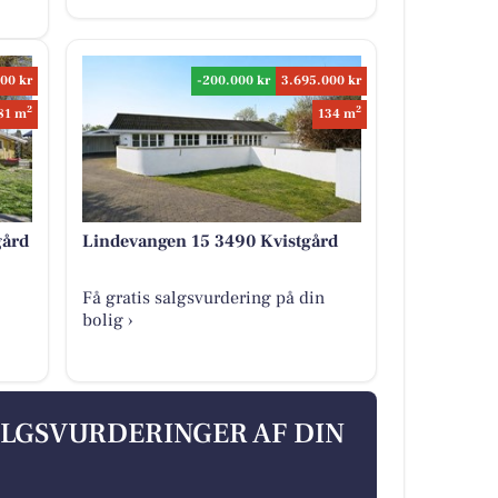
00 kr
-200.000 kr
3.695.000 kr
2
2
81 m
134 m
gård
Lindevangen 15 3490 Kvistgård
Få gratis salgsvurdering på din
bolig ›
ALGSVURDERINGER AF DIN