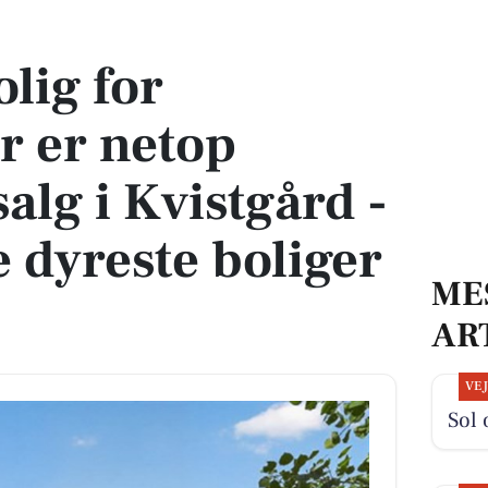
op kommet til salg i Kvistgård - Se den og de dyreste boliger her
lig for
r er netop
alg i Kvistgård -
e dyreste boliger
ME
AR
VE
Sol