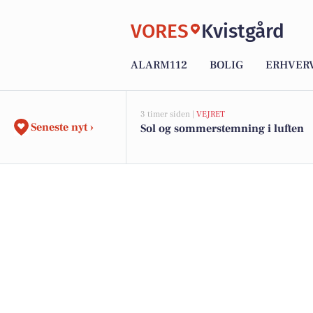
VORES
Kvistgård
ALARM112
BOLIG
ERHVER
3 timer siden |
VEJRET
Seneste nyt ›
Sol og sommerstemning i luften