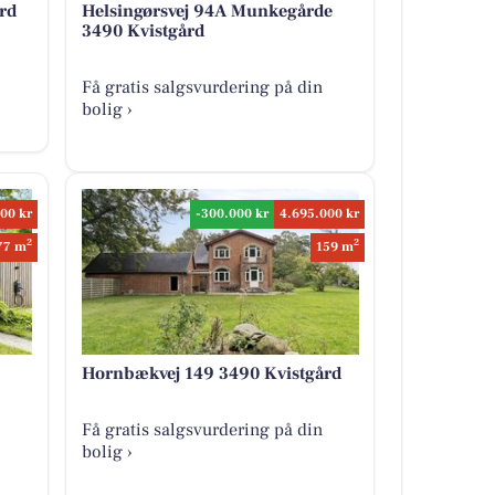
rd
Helsingørsvej 94A Munkegårde
3490 Kvistgård
Få gratis salgsvurdering på din
bolig ›
00 kr
-300.000 kr
4.695.000 kr
2
2
77 m
159 m
Hornbækvej 149 3490 Kvistgård
Få gratis salgsvurdering på din
bolig ›