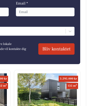
Email *
re lokale
Bliv kontaktet
e vil kontakte dig
00 kr
3.295.000 kr
2
2
12 m
135 m