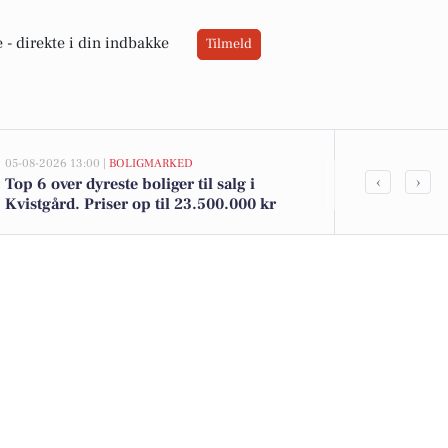
 -
direkte i din indbakke
Tilmeld
05-08-2026 13:00 |
BOLIGMARKED
03-08-2026 06:0
‹
›
Top 6 over dyreste boliger til salg i
Betaler du fo
Kvistgård. Priser op til 23.500.000 kr