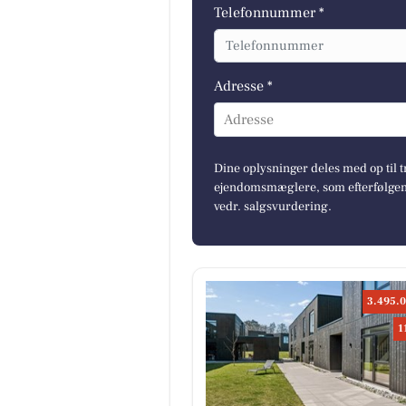
Telefonnummer *
Adresse *
Adresse
Dine oplysninger deles med op til t
ejendomsmæglere, som efterfølgend
vedr. salgsvurdering.
3.495.0
1