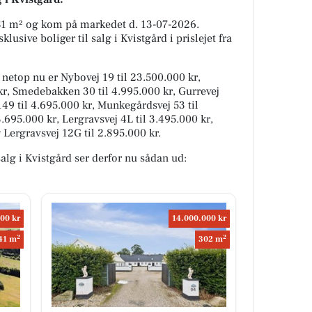
 81 m² og kom på markedet d. 13-07-2026.
usive boliger til salg i Kvistgård i prislejet fra
g netop nu er Nybovej 19 til 23.500.000 kr,
kr, Smedebakken 30 til 4.995.000 kr, Gurrevej
149 til 4.695.000 kr, Munkegårdsvej 53 til
.695.000 kr, Lergravsvej 4L til 3.495.000 kr,
 Lergravsvej 12G til 2.895.000 kr.
salg i Kvistgård ser derfor nu sådan ud:
00 kr
14.000.000 kr
2
2
41 m
302 m