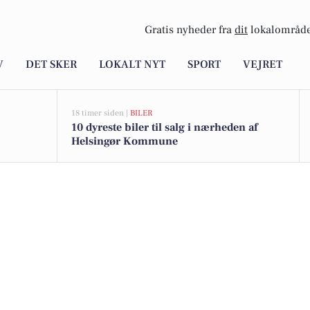
Gratis nyheder fra
dit
lokalområde
V
DET SKER
LOKALT NYT
SPORT
VEJRET
18 timer siden |
BILER
10 dyreste biler til salg i nærheden af
Helsingør Kommune