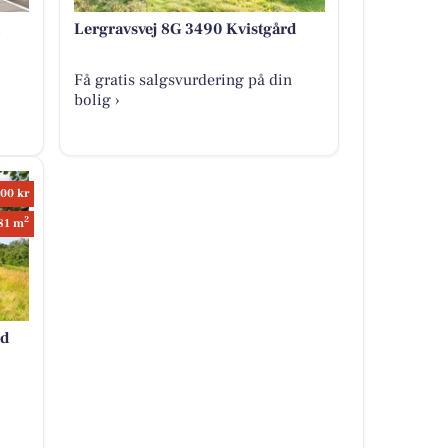
Lergravsvej 8G 3490 Kvistgård
Få gratis salgsvurdering på din
bolig ›
00 kr
2
81 m
rd