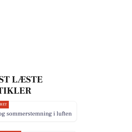
ST LÆSTE
TIKLER
JRET
 og sommerstemning i luften