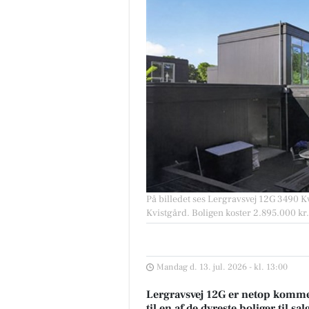
På billedet ses Lergravsvej 12G 3490 Kvis
Kvistgård. Boligen koster 2.895.000 kr.
Mandag d. 13. jul. 2026 - kl. 13:00
Lergravsvej 12G er netop kommet 
til en af de dyreste boliger til sal