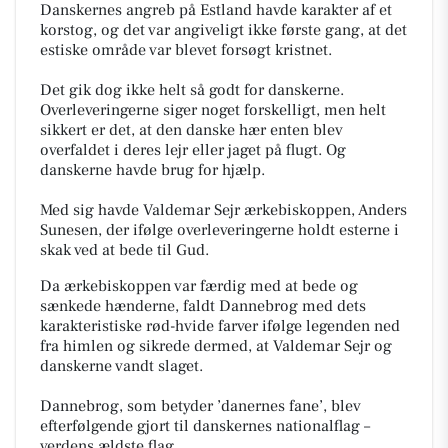
Danskernes angreb på Estland havde karakter af et
korstog, og det var angiveligt ikke første gang, at det
estiske område var blevet forsøgt kristnet.
Det gik dog ikke helt så godt for danskerne.
Overleveringerne siger noget forskelligt, men helt
sikkert er det, at den danske hær enten blev
overfaldet i deres lejr eller jaget på flugt. Og
danskerne havde brug for hjælp.
Med sig havde Valdemar Sejr ærkebiskoppen, Anders
Sunesen, der ifølge overleveringerne holdt esterne i
skak ved at bede til Gud.
Da ærkebiskoppen var færdig med at bede og
sænkede hænderne, faldt Dannebrog med dets
karakteristiske rød-hvide farver ifølge legenden ned
fra himlen og sikrede dermed, at Valdemar Sejr og
danskerne vandt slaget.
Dannebrog, som betyder ’danernes fane’, blev
efterfølgende gjort til danskernes nationalflag –
verdens ældste flag.