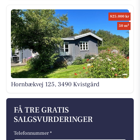
825.000 kr
2
50 m
Hornbækvej 125, 3490 Kvistgård
FÅ TRE GRATIS
SALGSVURDERINGER
Telefonnummer *