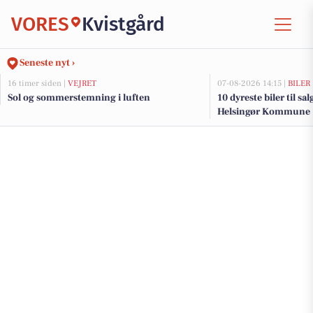
VORES
Kvistgård
Seneste nyt ›
16 timer siden |
VEJRET
07-08-2026 14:15 |
BILER
Sol og sommerstemning i luften
10 dyreste biler til sa
Helsingør Kommune