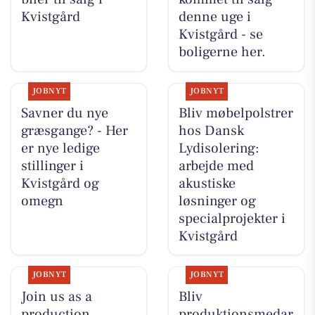
Kvistgård
denne uge i
Kvistgård - se
boligerne her.
JOBNYT
JOBNYT
Savner du nye
Bliv møbelpolstrer
græsgange? - Her
hos Dansk
er nye ledige
Lydisolering:
stillinger i
arbejde med
Kvistgård og
akustiske
omegn
løsninger og
specialprojekter i
Kvistgård
JOBNYT
JOBNYT
Join us as a
Bliv
production
produktionsmedar