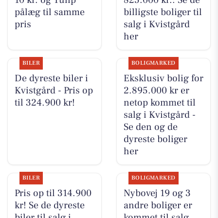
pålæg til samme
billigste boliger til
pris
salg i Kvistgård
her
BILER
BOLIGMARKED
De dyreste biler i
Eksklusiv bolig for
Kvistgård - Pris op
2.895.000 kr er
til 324.900 kr!
netop kommet til
salg i Kvistgård -
Se den og de
dyreste boliger
her
BILER
BOLIGMARKED
Pris op til 314.900
Nybovej 19 og 3
kr! Se de dyreste
andre boliger er
biler til salg i
kommet til salg