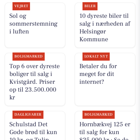
VEJRET
BILER
Sol og
10 dyreste biler til
sommerstemning
salg i nærheden af
i luften
Helsingør
Kommune
BOLIGMARKED
LOKALT NYT
Top 6 over dyreste
Betaler du for
boliger til salg i
meget for dit
Kvistgård. Priser
internet?
op til 23.500.000
kr
DAGLIGVARER
BOLIGMARKED
Schulstad Det
Hornbækvej 125 er
Gode brød til kun
til salg for kun
10 kr. og Tulip
825.000 kr.: Se de