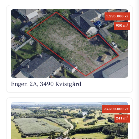
1.995.000 kr
2
950 m
Engen 2A, 3490 Kvistgård
23.500.000 kr
2
241 m