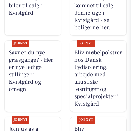
biler til salg i
kommet til salg
Kvistgård
denne uge i
Kvistgård - se
boligerne her.
JOBNYT
JOBNYT
Savner du nye
Bliv møbelpolstrer
græsgange? - Her
hos Dansk
er nye ledige
Lydisolering:
stillinger i
arbejde med
Kvistgård og
akustiske
omegn
løsninger og
specialprojekter i
Kvistgård
JOBNYT
JOBNYT
Join us as a
Bliv