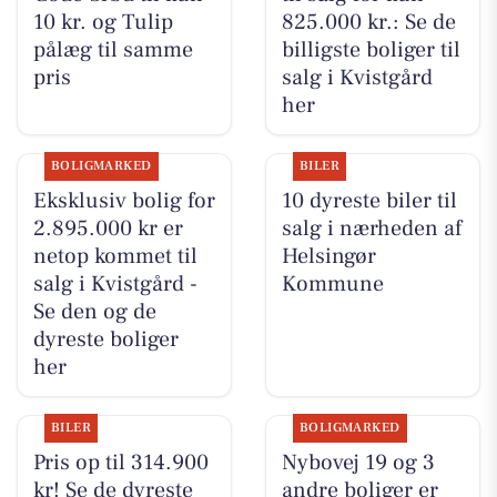
10 kr. og Tulip
825.000 kr.: Se de
pålæg til samme
billigste boliger til
pris
salg i Kvistgård
her
BOLIGMARKED
BILER
Eksklusiv bolig for
10 dyreste biler til
2.895.000 kr er
salg i nærheden af
netop kommet til
Helsingør
salg i Kvistgård -
Kommune
Se den og de
dyreste boliger
her
BILER
BOLIGMARKED
Pris op til 314.900
Nybovej 19 og 3
kr! Se de dyreste
andre boliger er