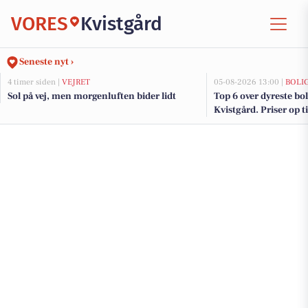
VORES
Kvistgård
Seneste nyt ›
4 timer siden |
VEJRET
05-08-2026 13:00 |
BOLI
Sol på vej, men morgenluften bider lidt
Top 6 over dyreste boli
Kvistgård. Priser op t