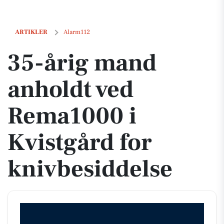
35-årig mand anholdt ved Rema1000 i Kvistgård for knivbesiddelse
ARTIKLER
Alarm112
35-årig mand
anholdt ved
Rema1000 i
Kvistgård for
knivbesiddelse