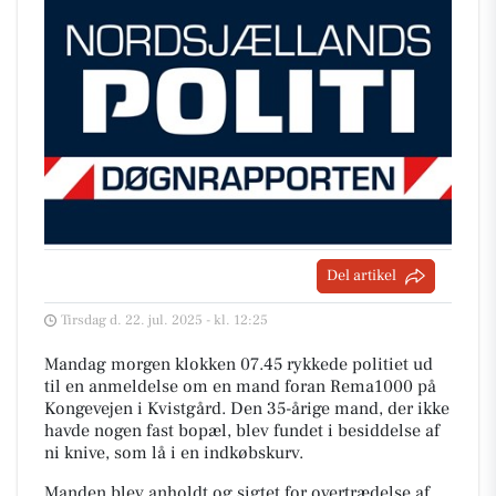
Del artikel
Tirsdag d. 22. jul. 2025 - kl. 12:25
Mandag morgen klokken 07.45 rykkede politiet ud
til en anmeldelse om en mand foran Rema1000 på
Kongevejen i Kvistgård. Den 35-årige mand, der ikke
havde nogen fast bopæl, blev fundet i besiddelse af
ni knive, som lå i en indkøbskurv.
Manden blev anholdt og sigtet for overtrædelse af