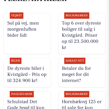
VEJRET
BOLIGMARKED
Sol på vej, men
Top 6 over dyreste
morgenluften
boliger til salg i
bider lidt
Kvistgård. Priser
op til 23.500.000
kr
BILER
LOKALT NYT
De dyreste biler i
Betaler du for
Kvistgård - Pris op
meget for dit
til 324.900 kr!
internet?
DAGLIGVARER
BOLIGMARKED
Schulstad Det
Hornbækvej 125 er
Gode brød til kun
til salg for kun