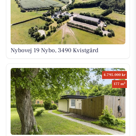
Nybovej 19 Nybo, 3490 Kvistgård
4.795.000 kr
2
177 m