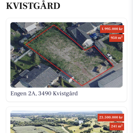
KVISTGÅRD
1.995.000 kr
2
950 m
Engen 2A, 3490 Kvistgård
23.500.000 kr
2
241 m