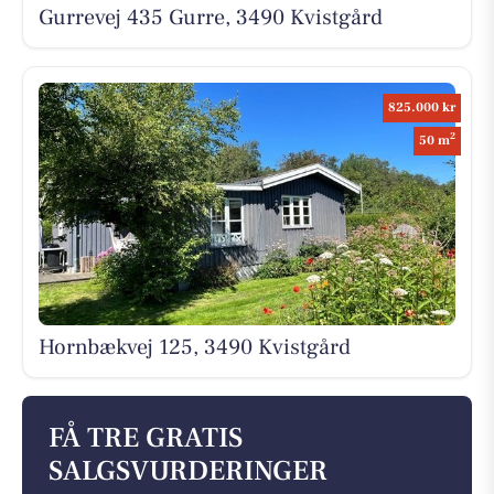
Gurrevej 435 Gurre, 3490 Kvistgård
825.000 kr
2
50 m
Hornbækvej 125, 3490 Kvistgård
FÅ TRE GRATIS
SALGSVURDERINGER