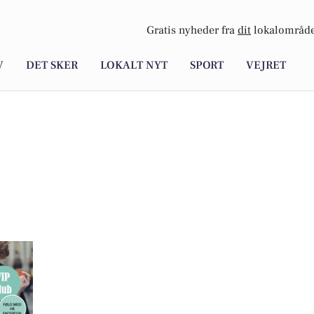
Gratis nyheder fra
dit
lokalområde
V
DET SKER
LOKALT NYT
SPORT
VEJRET