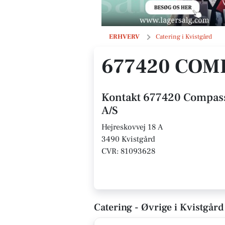
677420 Compass Group Danmark A/
ERHVERV
Catering i Kvistgård
677420 COM
Kontakt 677420 Compas
A/S
Hejreskovvej 18 A
3490 Kvistgård
CVR: 81093628
Catering - Øvrige i Kvistgård